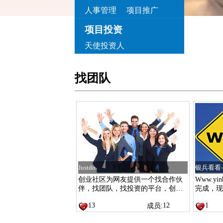
人事管理
项目推广
项目投资
天使投资人
找团队
Justdo
银兵看看
创业社区为网友提供一个找合作伙
Www.y
伴，找团队，找投资的平台，创业
完成，现
不是独角戏，很多想去创业的伙伴
合伙人，
13
12
1
成员:
因缺少各种资源而放弃理想，创业
社区为创客提供开放的交流平台，