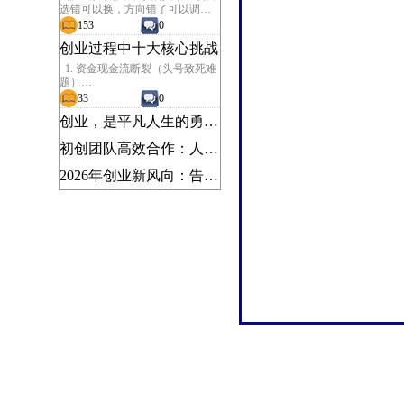
选错可以换，方向错了可以调，
合伙人选错，基本就是灾难。很
153
0
多创业失败，不是死于市场、不
创业过程中十大核心挑战
是死于资金，而是死于内耗、分
歧、甩锅、三观不合。找合伙
1. 资金现金流断裂（头号致死难
人，不是找“厉害的人”，而是
题）
找“合适、靠谱、能长期并肩的
初创融资难、融资成本高；营收
33
0
人”。想要精准找到优质合伙人，
回款周期长、房租人力固定支出
需要遵循一套务实、可落地的标
创业，是平凡人生的勇敢突围
持续消耗，极易出现账面有利
准与方法。
润，但账户无现金，大量中小创
一、先定位：你到底缺什么样的
初创团队高效合作：人少、事多、快速出结果的协作法则
业项目死在现金流缺口。
合伙人？
2. 精准获客与市场需求验证
2026年创业新风向：告别内卷，普通人也能落地的高潜力赛道
前期容易陷入 “自认为产品很
很多人找不到合伙人，第一步就
好” 的误区，脱离真实用户需求；
错了：盲目找人，只看资源、看
获客渠道成本持续上涨，新品牌
能力，却不清楚自己的短板。合
缺少口碑积累，转化极低，很难
伙的本质是互补，而非扎堆。在
稳定留住客户。
找人之前，先把自己梳理清楚：
3. 人才招聘、管理与留存
小微企业薪资、福利、平台吸引
1. 你擅长什么？是落地执行、销
力远低于大企业；核心骨干难
售渠道、运营管理，还是产品技
招，员工流失率高；创始人大多
术？
不懂管理，团队分工混乱、权责
不清，内耗严重。
2. 你缺失什么？是资金、技术、
4. 商业模式盈利闭环难跑通
市场、管理，还是抗压能力？
很多项目只有流量没有盈利，依
赖烧钱换规模；定价不合理、成
3. 现阶段最需要解决的核心问题
本管控失效、变现路径单一，长
是什么？
期处于亏损，找不到可持续赚钱
的模式。
标准合伙黄金搭配：一人负责产