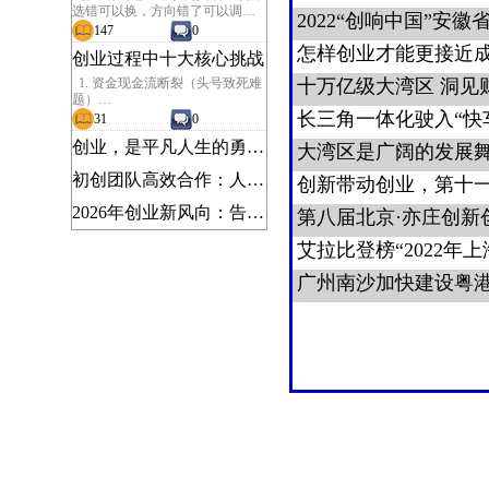
选错可以换，方向错了可以调，
合伙人选错，基本就是灾难。很
147
0
多创业失败，不是死于市场、不
创业过程中十大核心挑战
是死于资金，而是死于内耗、分
歧、甩锅、三观不合。找合伙
1. 资金现金流断裂（头号致死难
人，不是找“厉害的人”，而是
题）
找“合适、靠谱、能长期并肩的
初创融资难、融资成本高；营收
31
0
人”。想要精准找到优质合伙人，
回款周期长、房租人力固定支出
需要遵循一套务实、可落地的标
创业，是平凡人生的勇敢突围
持续消耗，极易出现账面有利
准与方法。
润，但账户无现金，大量中小创
一、先定位：你到底缺什么样的
初创团队高效合作：人少、事多、快速出结果的协作法则
业项目死在现金流缺口。
合伙人？
2. 精准获客与市场需求验证
2026年创业新风向：告别内卷，普通人也能落地的高潜力赛道
前期容易陷入 “自认为产品很
很多人找不到合伙人，第一步就
好” 的误区，脱离真实用户需求；
错了：盲目找人，只看资源、看
获客渠道成本持续上涨，新品牌
能力，却不清楚自己的短板。合
缺少口碑积累，转化极低，很难
伙的本质是互补，而非扎堆。在
稳定留住客户。
找人之前，先把自己梳理清楚：
3. 人才招聘、管理与留存
小微企业薪资、福利、平台吸引
1. 你擅长什么？是落地执行、销
力远低于大企业；核心骨干难
售渠道、运营管理，还是产品技
招，员工流失率高；创始人大多
术？
不懂管理，团队分工混乱、权责
不清，内耗严重。
2. 你缺失什么？是资金、技术、
4. 商业模式盈利闭环难跑通
市场、管理，还是抗压能力？
很多项目只有流量没有盈利，依
赖烧钱换规模；定价不合理、成
3. 现阶段最需要解决的核心问题
本管控失效、变现路径单一，长
是什么？
期处于亏损，找不到可持续赚钱
的模式。
标准合伙黄金搭配：一人负责产