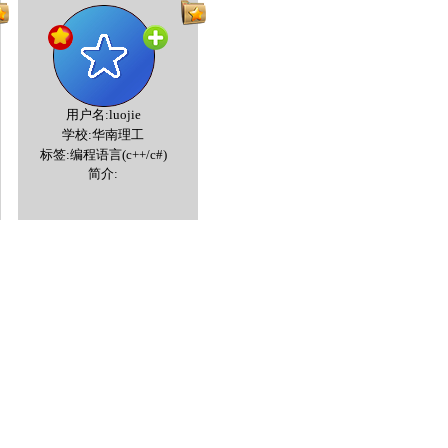
用户名:luojie
学校:华南理工
标签:编程语言(c++/c#)
简介: